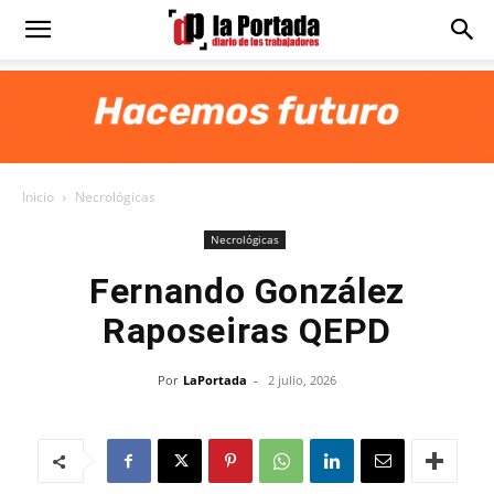
Diario
La
Inicio
Necrológicas
Portada
Necrológicas
Fernando González
Raposeiras QEPD
Por
LaPortada
-
2 julio, 2026