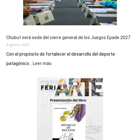
Chubut será sede del cierre general de los Juegos Epade 2027
8 agosto, 2026
Con el propósito de fortalecer el desarrollo del deporte
:
patagónico...
Leer más
Chubut
será
sede
del
cierre
general
de
los
Juegos
Epade
2027