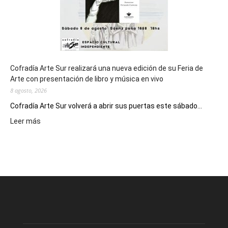
Cofradía Arte Sur realizará una nueva edición de su Feria de
Arte con presentación de libro y música en vivo
8 agosto, 2026
Cofradía Arte Sur volverá a abrir sus puertas este sábado...
:
Leer más
Cofradía
Arte
Sur
realizará
una
nueva
edición
de
su
Feria