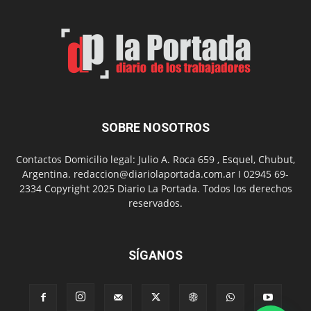
de
Arte
con
presentación
de
libro
y
música
SOBRE NOSOTROS
en
vivo
Contactos Domicilio legal: Julio A. Roca 659 , Esquel, Chubut,
Argentina. redaccion@diariolaportada.com.ar I 02945 69-
2334 Copyright 2025 Diario La Portada. Todos los derechos
reservados.
SÍGANOS