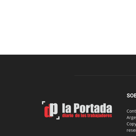
SO
Cont
Arge
Copy
rese