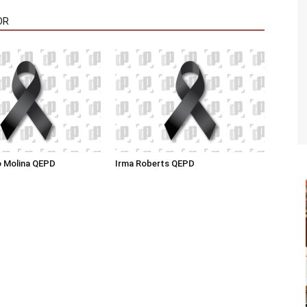
OR
o Molina QEPD
Irma Roberts QEPD