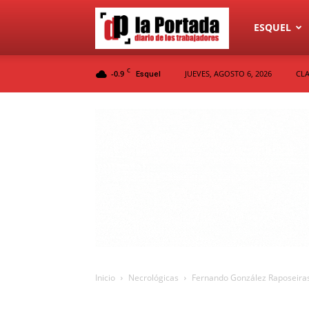
Diario
ESQUEL
C
-0.9
JUEVES, AGOSTO 6, 2026
CLA
Esquel
La
Portada
Inicio
Necrológicas
Fernando González Raposeir