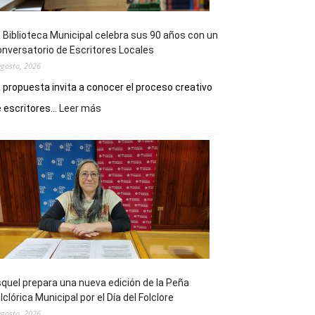
 Biblioteca Municipal celebra sus 90 años con un
nversatorio de Escritores Locales
agosto, 2026
 propuesta invita a conocer el proceso creativo
:
 escritores...
Leer más
La
Biblioteca
Municipal
celebra
sus
90
años
con
un
Conversatorio
de
quel prepara una nueva edición de la Peña
Escritores
lclórica Municipal por el Día del Folclore
Locales
agosto, 2026