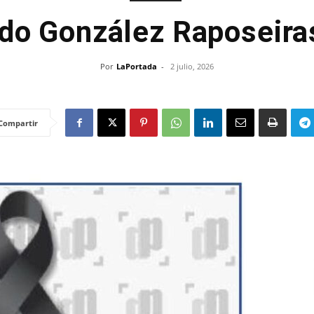
do González Raposeir
Por
LaPortada
-
2 julio, 2026
Compartir