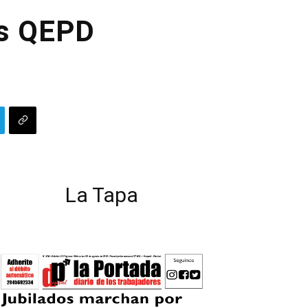
as QEPD
La Tapa