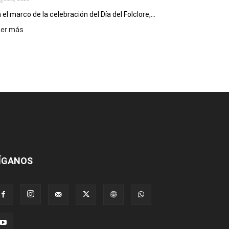
 el marco de la celebración del Día del Folclore,...
:
eer más
Esquel
prepara
una
nueva
edición
de
la
Peña
Folclórica
Municipal
por
el
ÍGANOS
Día
del
Folclore