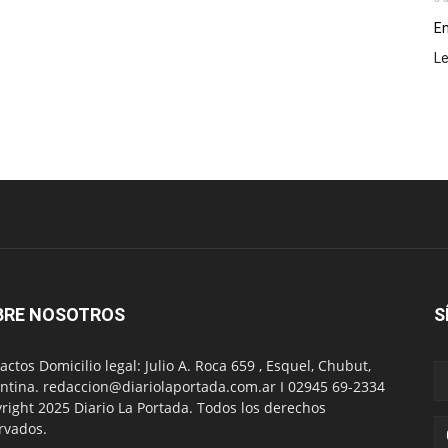
En
L
BRE NOSOTROS
S
actos Domicilio legal: Julio A. Roca 659 , Esquel, Chubut,
ntina. redaccion@diariolaportada.com.ar I 02945 69-2334
right 2025 Diario La Portada. Todos los derechos
rvados.