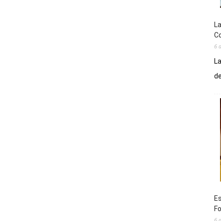
La
Co
6 
La
de
Es
Fo
6 