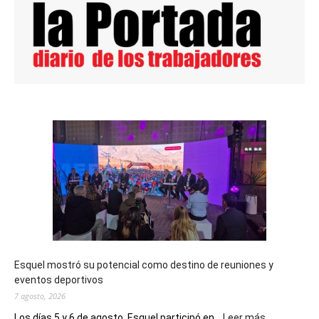
Esquel mostró su potencial como destino de reuniones y
eventos deportivos
7 agosto, 2026
:
Los días 5 y 6 de agosto, Esquel participó en...
Leer más