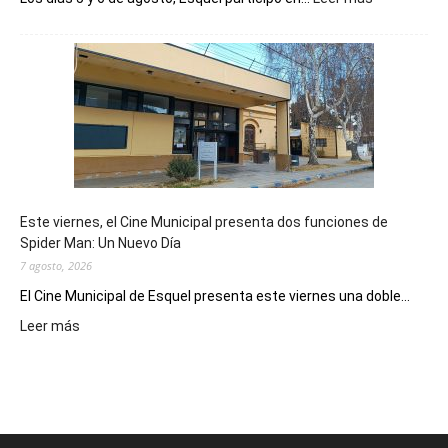
Esquel
mostró
su
potencial
como
destino
de
reuniones
y
eventos
Este viernes, el Cine Municipal presenta dos funciones de
deportivos
Spider Man: Un Nuevo Día
7 agosto, 2026
El Cine Municipal de Esquel presenta este viernes una doble...
:
Leer más
Este
viernes,
el
Cine
Municipal