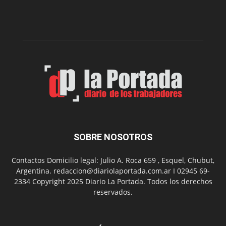
presenta
dos
funciones
de
Spider
Man:
Un
Nuevo
Día
SOBRE NOSOTROS
Contactos Domicilio legal: Julio A. Roca 659 , Esquel, Chubut,
Argentina. redaccion@diariolaportada.com.ar I 02945 69-
2334 Copyright 2025 Diario La Portada. Todos los derechos
reservados.