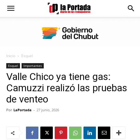
Diario
La
Inicio
Esquel
Portada
Esquel
Importantes
Valle Chico ya tiene gas:
Camuzzi realizó las pruebas
de venteo
Por
LaPortada
-
27 junio, 2026