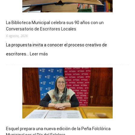
La Biblioteca Municipal celebra sus 90 años con un
Conversatorio de Escritores Locales
6 agosto, 2026
La propuesta invita a conocer el proceso creativo de
:
escritores...
Leer más
La
Biblioteca
Municipal
celebra
sus
90
años
con
un
Conversatorio
de
Esquel prepara una nueva edición de la Peña Folclórica
Escritores