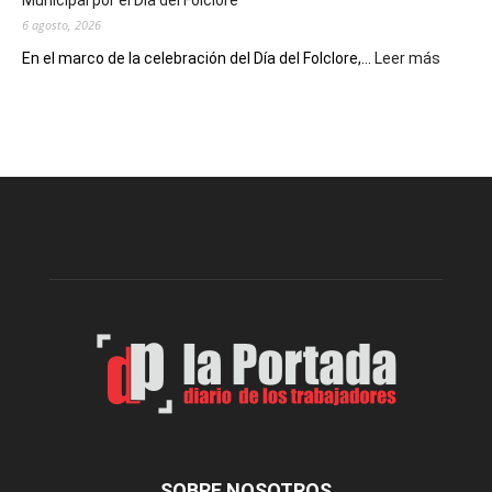
Municipal por el Día del Folclore
Locales
6 agosto, 2026
:
En el marco de la celebración del Día del Folclore,...
Leer más
Esquel
prepar
una
nueva
edición
de
la
Peña
Folclór
Municip
por
el
Día
del
Folclor
SOBRE NOSOTROS