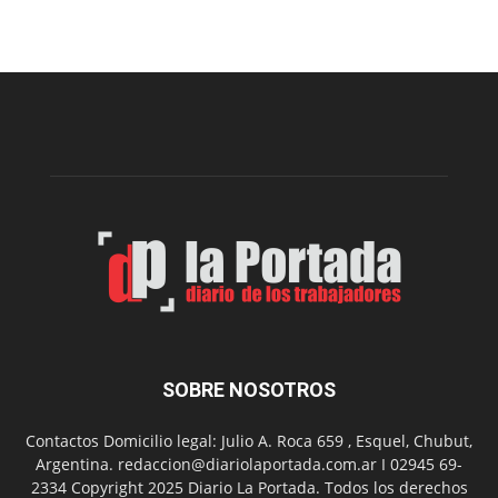
Sur
realizará
una
nueva
edición
de
su
Feria
de
Arte
con
presentación
de
libro
y
música
SOBRE NOSOTROS
en
vivo
Contactos Domicilio legal: Julio A. Roca 659 , Esquel, Chubut,
Argentina. redaccion@diariolaportada.com.ar I 02945 69-
2334 Copyright 2025 Diario La Portada. Todos los derechos