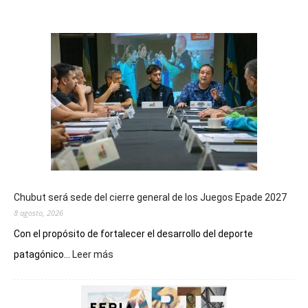
Chubut será sede del cierre general de los Juegos Epade 2027
8 agosto, 2026
Con el propósito de fortalecer el desarrollo del deporte
:
patagónico...
Leer más
Chubut
será
sede