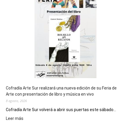
del
cierre
general
de
los
Juegos
Epade
2027
Cofradía Arte Sur realizará una nueva edición de su Feria de
Arte con presentación de libro y música en vivo
8 agosto, 2026
Cofradía Arte Sur volverá a abrir sus puertas este sábado...
:
Leer más
Cofradía
Arte