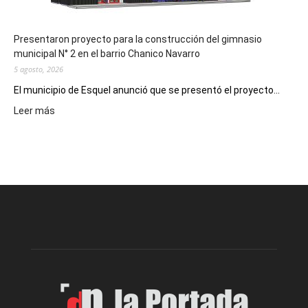
Presentaron proyecto para la construcción del gimnasio
municipal N° 2 en el barrio Chanico Navarro
5 agosto, 2026
El municipio de Esquel anunció que se presentó el proyecto...
:
Leer más
Presentaron
proyecto
para
la
construcción
del
gimnasio
municipal
N°
2
en
el
barrio