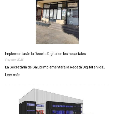
Implementarán la Receta Digital en los hospitales
5 agosto, 2026
La Secretaría de Salud implementará la Receta Digital en los...
:
Leer más
Implementarán
la
Receta
Digital
en
los
hospitales