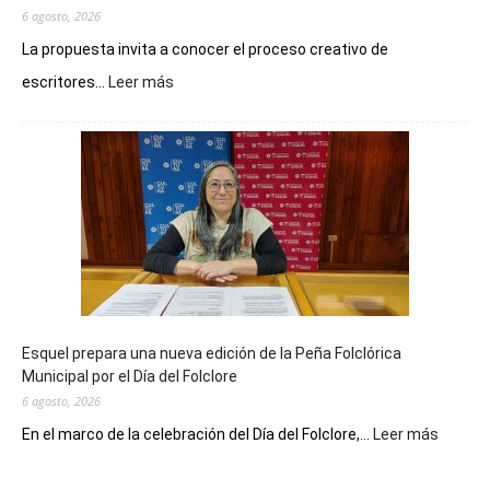
6 agosto, 2026
La propuesta invita a conocer el proceso creativo de
:
escritores...
Leer más
La
Biblioteca
Municipal
celebra
sus
90
años
con
un
Conversatorio
de
Esquel prepara una nueva edición de la Peña Folclórica
Escritores
Municipal por el Día del Folclore
Locales
6 agosto, 2026
:
En el marco de la celebración del Día del Folclore,...
Leer más
Esquel
prepar