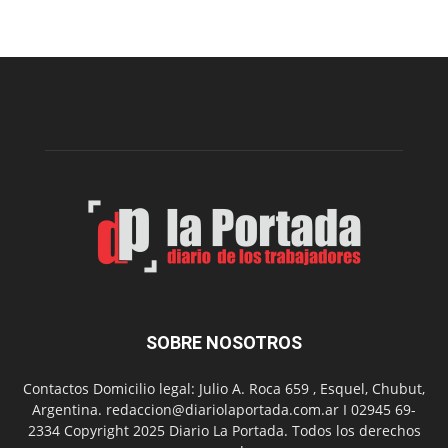
una
nueva
edición
de
la
Peña
Folclór
Municip
por
el
Día
del
Folclor
SOBRE NOSOTROS
Contactos Domicilio legal: Julio A. Roca 659 , Esquel, Chubut,
Argentina. redaccion@diariolaportada.com.ar I 02945 69-
2334 Copyright 2025 Diario La Portada. Todos los derechos