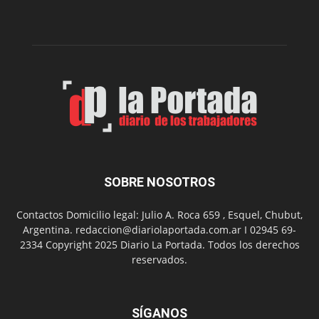
dos
funciones
de
Spider
Man:
Un
Nuevo
Día
SOBRE NOSOTROS
Contactos Domicilio legal: Julio A. Roca 659 , Esquel, Chubut,
Argentina. redaccion@diariolaportada.com.ar I 02945 69-
2334 Copyright 2025 Diario La Portada. Todos los derechos
reservados.
SÍGANOS