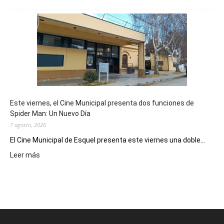
Esquel
mostró
su
potencial
como
destino
de
reuniones
y
eventos
Este viernes, el Cine Municipal presenta dos funciones de
deportivos
Spider Man: Un Nuevo Día
7 agosto, 2026
El Cine Municipal de Esquel presenta este viernes una doble...
:
Leer más
Este
viernes,
el
Cine
Municipal
presenta