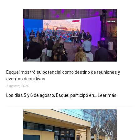
Esquel mostró su potencial como destino de reuniones y
eventos deportivos
7 agosto, 2026
:
Los días 5 y 6 de agosto, Esquel participó en...
Leer más
Esquel
mostró
su
potencial
como
destino