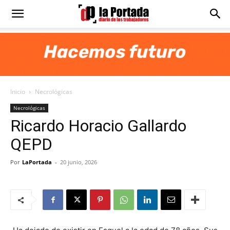
Diario
La
Inicio
Necrológicas
Portada
Necrológicas
Ricardo Horacio Gallardo
QEPD
Por
LaPortada
-
20 junio, 2026