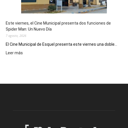
de
reuniones
y
eventos
Este viernes, el Cine Municipal presenta dos funciones de
deportivos
Spider Man: Un Nuevo Día
7 agosto, 2026
El Cine Municipal de Esquel presenta este viernes una doble...
:
Leer más
Este
viernes,
el
Cine
Municipal
presenta
dos
funciones
de
Spider
Man:
Un