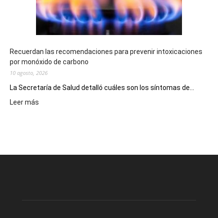
la
provincia
Recuerdan las recomendaciones para prevenir intoxicaciones
por monóxido de carbono
10 agosto, 2026
La Secretaría de Salud detalló cuáles son los síntomas de...
:
Leer más
Recuerdan
las
recomendaciones
para
prevenir
intoxicaciones
por
monóxido
de
carbono