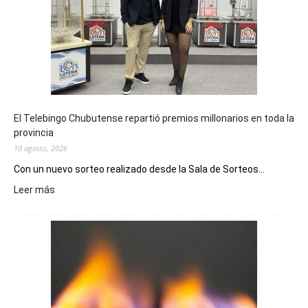
El Telebingo Chubutense repartió premios millonarios en toda la
provincia
10 agosto, 2026
Con un nuevo sorteo realizado desde la Sala de Sorteos...
:
Leer más
El
Telebingo
Chubutense
repartió
premios
millonarios
en
toda