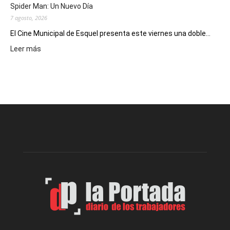
Spider Man: Un Nuevo Día
7 agosto, 2026
El Cine Municipal de Esquel presenta este viernes una doble...
:
Leer más
Este
viernes,
el
Cine
Municipal
presenta
dos
funciones
de
Spider
Man:
Un
Nuevo
Día