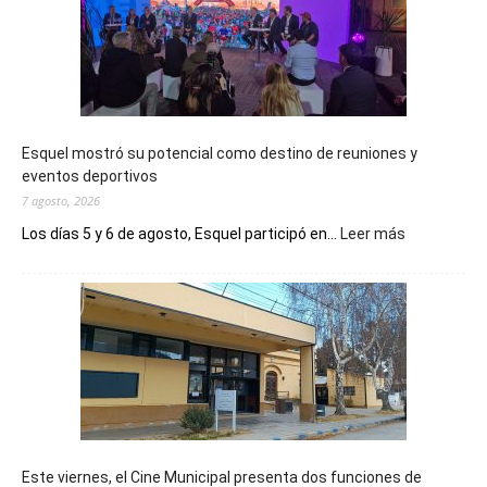
Esquel mostró su potencial como destino de reuniones y
eventos deportivos
7 agosto, 2026
:
Los días 5 y 6 de agosto, Esquel participó en...
Leer más
Esquel
mostró
su
potencial
como
destino
de
reuniones
y
eventos
Este viernes, el Cine Municipal presenta dos funciones de
deportivos