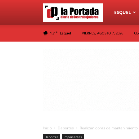
Diario
ESQUEL
C
1.7
VIERNES, AGOSTO 7, 2026
CL
Esquel
La
Portada
Inicio
Deportes
Realizan obras de mantenimiento 
Deportes
Importantes