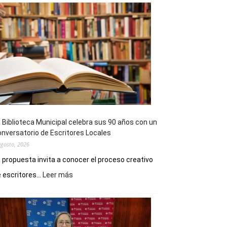
 Biblioteca Municipal celebra sus 90 años con un
nversatorio de Escritores Locales
agosto, 2026
 propuesta invita a conocer el proceso creativo
:
 escritores...
Leer más
La
Biblioteca
Municipal
celebra