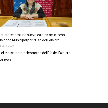
sus
90
años
con
un
Conversatorio
de
quel prepara una nueva edición de la Peña
Escritores
lclórica Municipal por el Día del Folclore
Locales
agosto, 2026
 el marco de la celebración del Día del Folclore,...
:
eer más
Esquel
prepara
una
nueva
edición
de
la
Peña
Folclórica