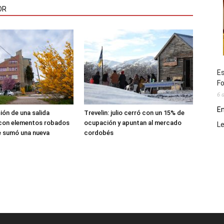
OR
Es
Fo
6 
En
sión de una salida
Trevelin: julio cerró con un 15% de
 con elementos robados
ocupación y apuntan al mercado
L
le sumó una nueva
cordobés