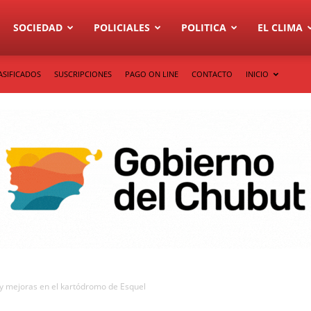
SOCIEDAD
POLICIALES
POLITICA
EL CLIMA
ASIFICADOS
SUSCRIPCIONES
PAGO ON LINE
CONTACTO
INICIO
y mejoras en el kartódromo de Esquel