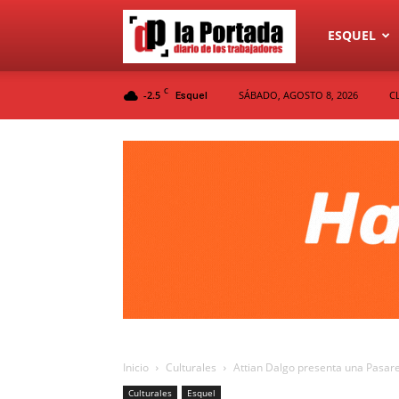
Diario
ESQUEL
C
-2.5
SÁBADO, AGOSTO 8, 2026
C
Esquel
La
Portada
Inicio
Culturales
Attian Dalgo presenta una Pasarel
Culturales
Esquel