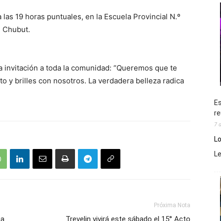
a las 19 horas puntuales, en la Escuela Provincial N.º
, Chubut.
a invitación a toda la comunidad: “Queremos que te
 y brilles con nosotros. La verdadera belleza radica
Es
re
7 
Lo
L
Próxima Nota
na
Trevelin vivirá este sábado el 15° Acto