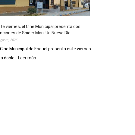
de
reuniones
y
eventos
te viernes, el Cine Municipal presenta dos
deportivos
nciones de Spider Man: Un Nuevo Día
agosto, 2026
 Cine Municipal de Esquel presenta este viernes
:
a doble...
Leer más
Este
viernes,
el
Cine
Municipal
presenta
dos
funciones
de
Spider
Man:
Un