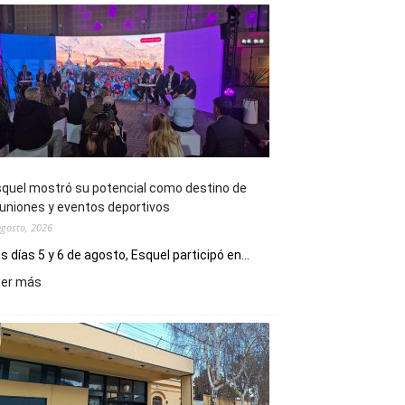
quel mostró su potencial como destino de
uniones y eventos deportivos
agosto, 2026
s días 5 y 6 de agosto, Esquel participó en...
:
eer más
Esquel
mostró
su
potencial
como
destino