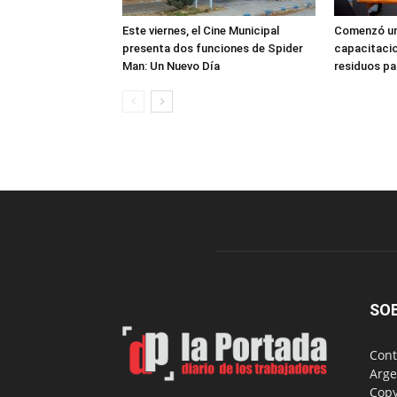
Este viernes, el Cine Municipal
Comenzó un
presenta dos funciones de Spider
capacitacio
Man: Un Nuevo Día
residuos pa
SO
Cont
Arge
Copy