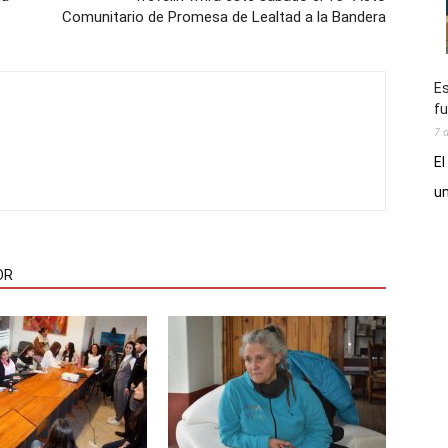
Comunitario de Promesa de Lealtad a la Bandera
Es
fu
7 
El
un
OR