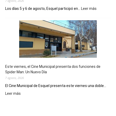
7 agosto, 2026
:
Los días 5 y 6 de agosto, Esquel participó en...
Leer más
Esquel
mostró
su
potencial
como
destino
de
reuniones
y
eventos
Este viernes, el Cine Municipal presenta dos funciones de
deportivos
Spider Man: Un Nuevo Día
7 agosto, 2026
El Cine Municipal de Esquel presenta este viernes una doble...
:
Leer más
Este
viernes,
el
Cine