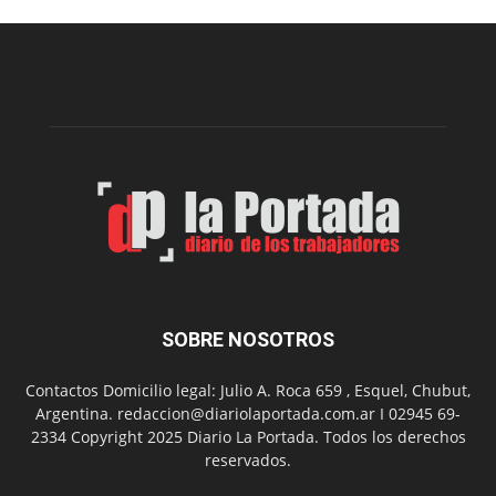
Municipal
presenta
dos
funciones
de
Spider
Man:
Un
Nuevo
Día
SOBRE NOSOTROS
Contactos Domicilio legal: Julio A. Roca 659 , Esquel, Chubut,
Argentina. redaccion@diariolaportada.com.ar I 02945 69-
2334 Copyright 2025 Diario La Portada. Todos los derechos
reservados.