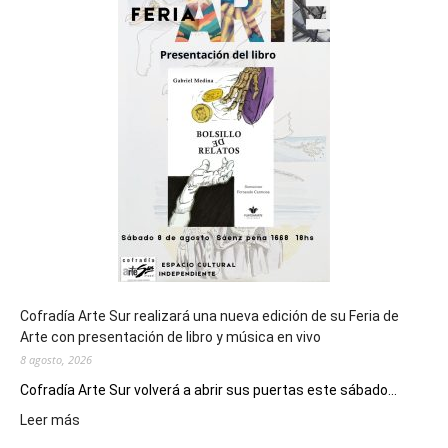
del
cierre
general
de
los
Juegos
Epade
2027
Cofradía Arte Sur realizará una nueva edición de su Feria de
Arte con presentación de libro y música en vivo
8 agosto, 2026
Cofradía Arte Sur volverá a abrir sus puertas este sábado...
:
Leer más
Cofradía