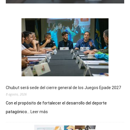
Chubut será sede del cierre general de los Juegos Epade 2027
8 agosto, 2026
Con el propósito de fortalecer el desarrollo del deporte
:
patagónico...
Leer más
Chubut
será
sede