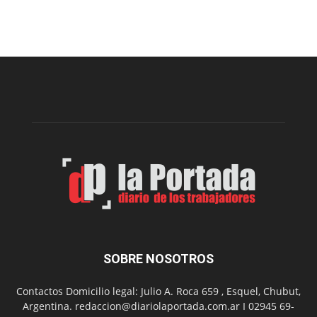
Arte
Sur
realizará
una
nueva
edición
de
su
Feria
de
Arte
con
presentación
de
libro
y
música
SOBRE NOSOTROS
en
vivo
Contactos Domicilio legal: Julio A. Roca 659 , Esquel, Chubut,
Argentina. redaccion@diariolaportada.com.ar I 02945 69-