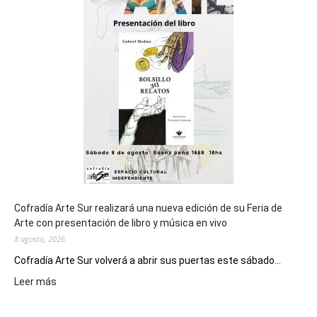
cierre
general
de
los
Juegos
Epade
2027
Cofradía Arte Sur realizará una nueva edición de su Feria de
Arte con presentación de libro y música en vivo
8 agosto, 2026
Cofradía Arte Sur volverá a abrir sus puertas este sábado...
:
Leer más
Cofradía
Arte