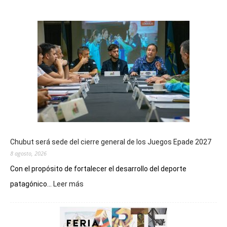
Chubut será sede del cierre general de los Juegos Epade 2027
8 agosto, 2026
Con el propósito de fortalecer el desarrollo del deporte
:
patagónico...
Leer más
Chubut
será
sede
del