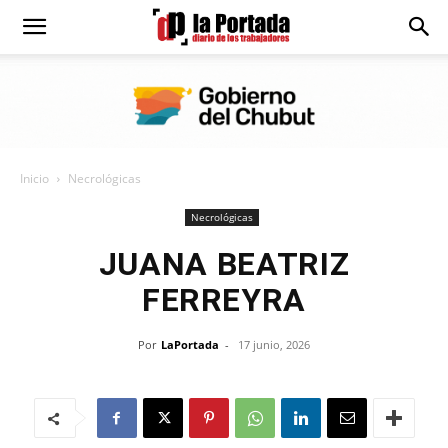
Diario
La
Inicio
Necrológicas
Portada
Necrológicas
JUANA BEATRIZ
FERREYRA
Por
LaPortada
-
17 junio, 2026