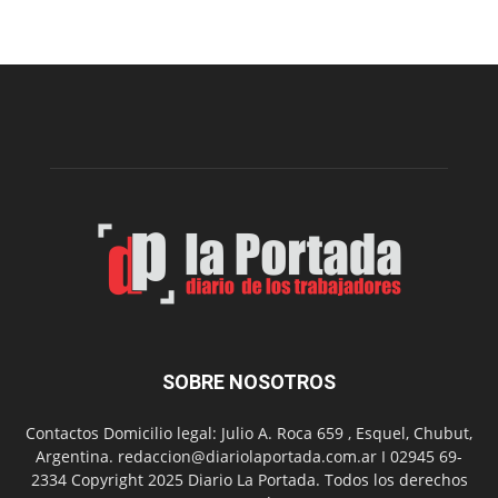
Sur
realizará
una
nueva
edición
de
su
Feria
de
Arte
con
presentación
de
libro
y
música
SOBRE NOSOTROS
en
vivo
Contactos Domicilio legal: Julio A. Roca 659 , Esquel, Chubut,
Argentina. redaccion@diariolaportada.com.ar I 02945 69-
2334 Copyright 2025 Diario La Portada. Todos los derechos