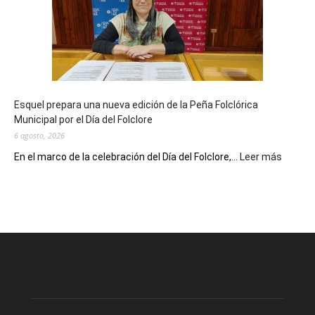
sus
90
años
con
un
Conversatorio
de
Esquel prepara una nueva edición de la Peña Folclórica
Escritores
Municipal por el Día del Folclore
Locales
6 agosto, 2026
:
En el marco de la celebración del Día del Folclore,...
Leer más
Esquel
prepar
una
nueva
edición
de
la
Peña
Folclór
Municip