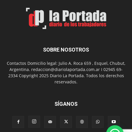
por
el
Día
del
Folclor
SOBRE NOSOTROS
Contactos Domicilio legal: Julio A. Roca 659 , Esquel, Chubut,
Argentina. redaccion@diariolaportada.com.ar I 02945 69-
2334 Copyright 2025 Diario La Portada. Todos los derechos
reservados.
SÍGANOS