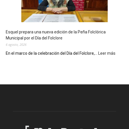
años
con
un
Conversatorio
de
Esquel prepara una nueva edición de la Peña Folclórica
Escritores
Municipal por el Día del Folclore
Locales
6 agosto, 2026
:
En el marco de la celebración del Día del Folclore,...
Leer más
Esquel
prepar
una
nueva
edición
de
la
Peña
Folclór
Municip
por
el