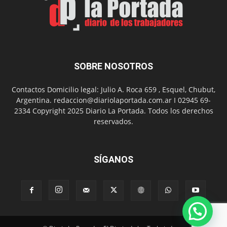
Día
del
Folclor
SOBRE NOSOTROS
Contactos Domicilio legal: Julio A. Roca 659 , Esquel, Chubut,
Argentina. redaccion@diariolaportada.com.ar I 02945 69-
2334 Copyright 2025 Diario La Portada. Todos los derechos
reservados.
SÍGANOS