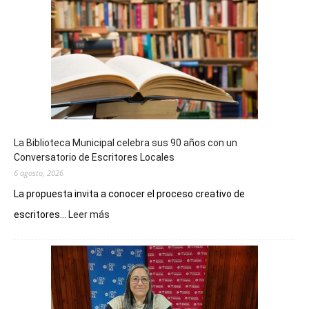
La Biblioteca Municipal celebra sus 90 años con un
Conversatorio de Escritores Locales
6 agosto, 2026
La propuesta invita a conocer el proceso creativo de
:
escritores...
Leer más
La
Biblioteca
Municipal
celebra
sus
90