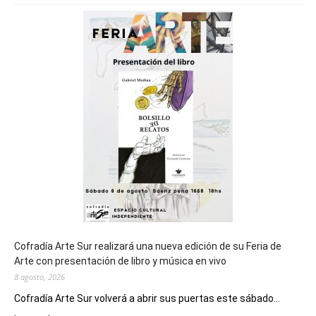
será
sede
del
cierre
general
de
los
Juegos
Epade
2027
Cofradía Arte Sur realizará una nueva edición de su Feria de
Arte con presentación de libro y música en vivo
8 agosto, 2026
Cofradía Arte Sur volverá a abrir sus puertas este sábado...