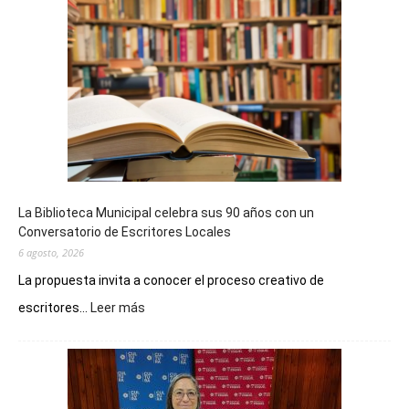
La Biblioteca Municipal celebra sus 90 años con un
Conversatorio de Escritores Locales
6 agosto, 2026
La propuesta invita a conocer el proceso creativo de
:
escritores...
Leer más
La
Biblioteca
Municipal
celebra
sus