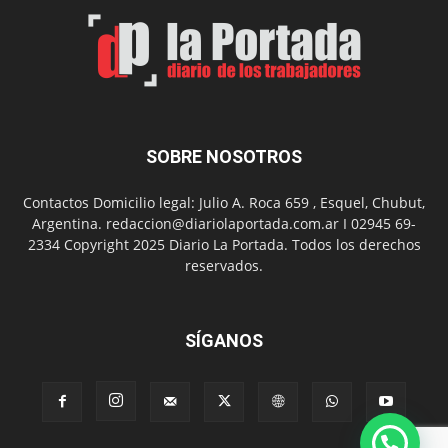
el
Día
del
Folclor
SOBRE NOSOTROS
Contactos Domicilio legal: Julio A. Roca 659 , Esquel, Chubut,
Argentina. redaccion@diariolaportada.com.ar I 02945 69-
2334 Copyright 2025 Diario La Portada. Todos los derechos
reservados.
SÍGANOS