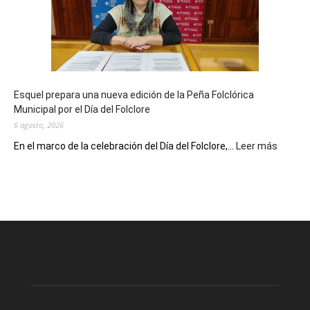
90
años
con
un
Conversatorio
de
Esquel prepara una nueva edición de la Peña Folclórica
Escritores
Municipal por el Día del Folclore
Locales
6 agosto, 2026
:
En el marco de la celebración del Día del Folclore,...
Leer más
Esquel
prepar
una
nueva
edición
de
la
Peña
Folclór
Municip
por