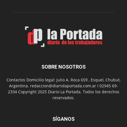
de
su
Feria
de
Arte
con
presentación
de
libro
y
música
SOBRE NOSOTROS
en
vivo
Contactos Domicilio legal: Julio A. Roca 659 , Esquel, Chubut,
Argentina. redaccion@diariolaportada.com.ar I 02945 69-
2334 Copyright 2025 Diario La Portada. Todos los derechos
reservados.
SÍGANOS