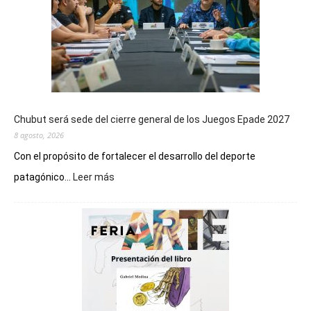
Chubut será sede del cierre general de los Juegos Epade 2027
8 agosto, 2026
Con el propósito de fortalecer el desarrollo del deporte
:
patagónico...
Leer más
Chubut
será
sede
del
cierre
general
de
los
Juegos