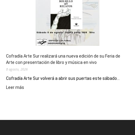
Epade
2027
Cofradía Arte Sur realizará una nueva edición de su Feria de
Arte con presentación de libro y música en vivo
8 agosto, 2026
Cofradía Arte Sur volverá a abrir sus puertas este sábado...
:
Leer más
Cofradía
Arte
Sur
realizará
una
nueva
edición