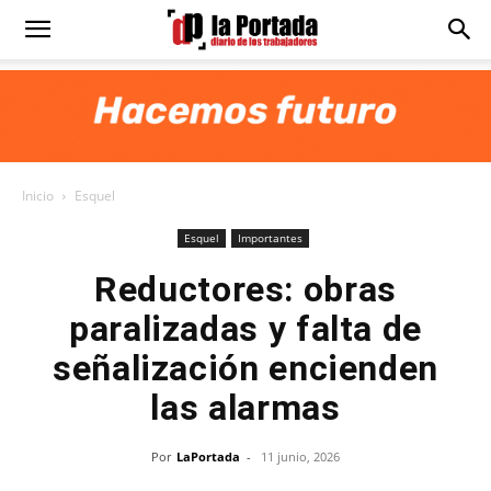
Diario
La
Inicio
Esquel
Portada
Esquel
Importantes
Reductores: obras
paralizadas y falta de
señalización encienden
las alarmas
Por
LaPortada
-
11 junio, 2026