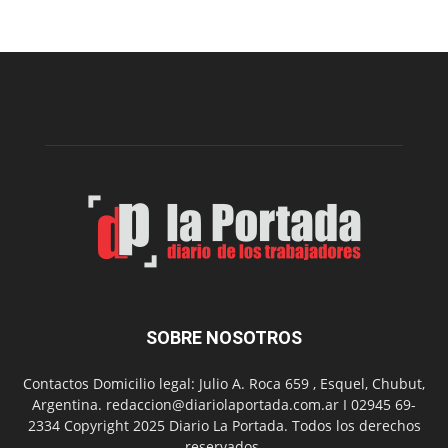
Sur
realizará
una
nueva
edición
de
su
Feria
de
Arte
con
presentación
de
libro
y
música
SOBRE NOSOTROS
en
vivo
Contactos Domicilio legal: Julio A. Roca 659 , Esquel, Chubut,
Argentina. redaccion@diariolaportada.com.ar I 02945 69-
2334 Copyright 2025 Diario La Portada. Todos los derechos
reservados.