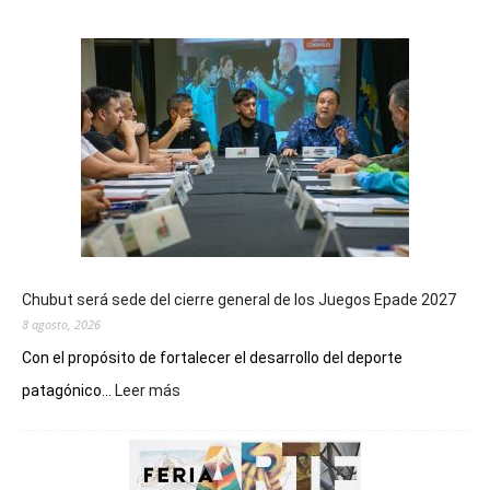
Chubut será sede del cierre general de los Juegos Epade 2027
8 agosto, 2026
Con el propósito de fortalecer el desarrollo del deporte
:
patagónico...
Leer más
Chubut
será
sede
del