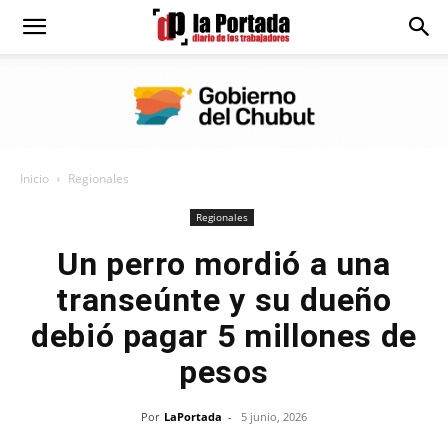
Diario
La
Inicio
Regionales
Portada
Regionales
Un perro mordió a una
transeúnte y su dueño
debió pagar 5 millones de
pesos
Por
LaPortada
-
5 junio, 2026