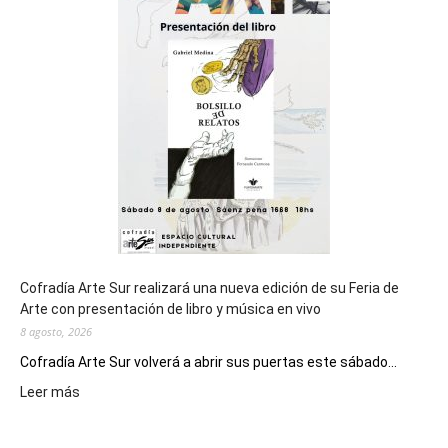
cierre
general
de
los
Juegos
Epade
2027
Cofradía Arte Sur realizará una nueva edición de su Feria de
Arte con presentación de libro y música en vivo
8 agosto, 2026
Cofradía Arte Sur volverá a abrir sus puertas este sábado...
:
Leer más
Cofradía
Arte