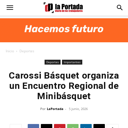
Diario
La
Inicio
Deportes
Portada
Deportes
Importantes
Carossi Básquet organiza
un Encuentro Regional de
Minibásquet
Por
LaPortada
-
5 junio, 2026