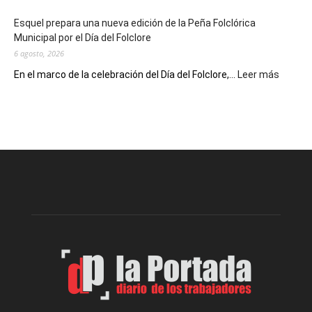
de
Esquel prepara una nueva edición de la Peña Folclórica
Escritores
Municipal por el Día del Folclore
Locales
6 agosto, 2026
:
En el marco de la celebración del Día del Folclore,...
Leer más
Esquel
prepar
una
nueva
edición
de
la
Peña
Folclór
Municip
por
el
Día
del
Folclor