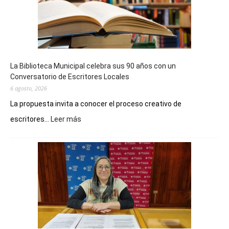
La Biblioteca Municipal celebra sus 90 años con un
Conversatorio de Escritores Locales
6 agosto, 2026
La propuesta invita a conocer el proceso creativo de
:
escritores...
Leer más
La
Biblioteca
Municipal
celebra
sus
90
años
con
un
Conversatorio