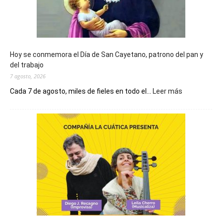
Hoy se conmemora el Día de San Cayetano, patrono del pan y
del trabajo
7 agosto, 2026
:
Cada 7 de agosto, miles de fieles en todo el...
Leer más
Hoy
se
conmemora
el
Día
de
San
Cayetano,
patrono
del
pan
y