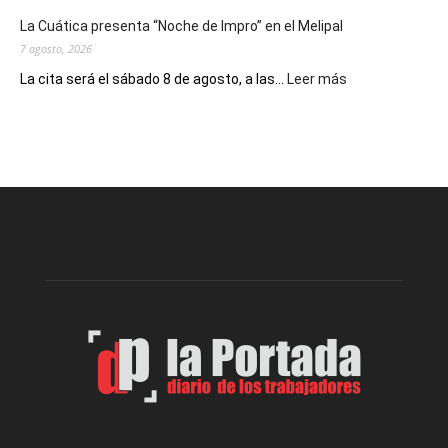
del
La Cuática presenta “Noche de Impro” en el Melipal
trabajo
7 agosto, 2026
:
La cita será el sábado 8 de agosto, a las...
Leer más
La
Cuática
presenta
“Noche
de
Impro”
en
el
Melipal