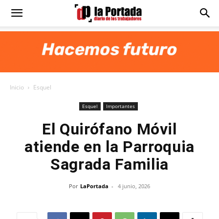
Diario
La
Inicio
Esquel
Portada
Esquel
Importantes
El Quirófano Móvil
atiende en la Parroquia
Sagrada Familia
Por
LaPortada
-
4 junio, 2026