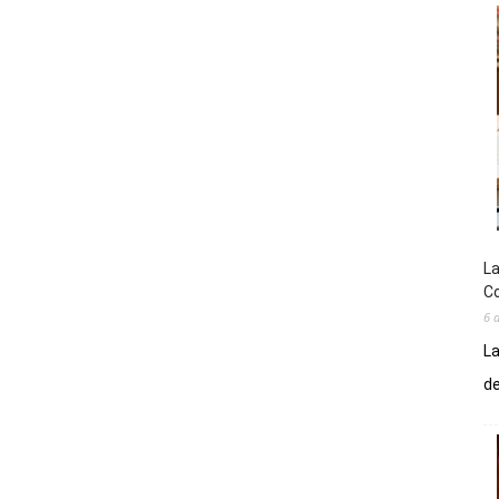
La
Co
6 
La
de