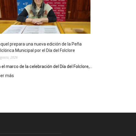
sus
90
años
con
un
Conversatorio
de
quel prepara una nueva edición de la Peña
Escritores
lclórica Municipal por el Día del Folclore
Locales
agosto, 2026
 el marco de la celebración del Día del Folclore,...
:
eer más
Esquel
prepara
una
nueva
edición
de
la
Peña
Folclórica