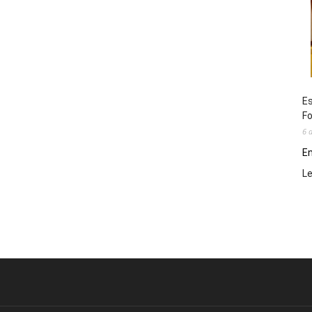
Es
Fo
6 
En
L