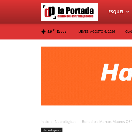
Diario
ESQUEL
C
5.9
JUEVES, AGOSTO 6, 2026
CLA
Esquel
La
Portada
Inicio
Necrológicas
Benedicto Marcos Mateos QE
Necrológicas