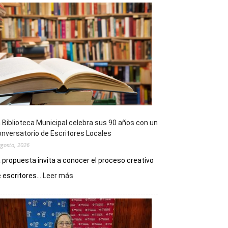
 Biblioteca Municipal celebra sus 90 años con un
nversatorio de Escritores Locales
agosto, 2026
 propuesta invita a conocer el proceso creativo
:
 escritores...
Leer más
La
Biblioteca
Municipal
celebra