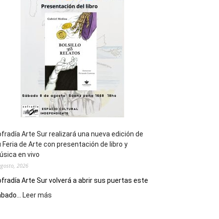
general
de
los
Juegos
Epade
2027
fradía Arte Sur realizará una nueva edición de
 Feria de Arte con presentación de libro y
sica en vivo
agosto, 2026
fradía Arte Sur volverá a abrir sus puertas este
:
bado...
Leer más
Cofradía
Arte