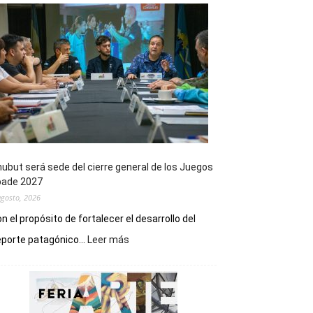
ubut será sede del cierre general de los Juegos
pade 2027
agosto, 2026
n el propósito de fortalecer el desarrollo del
:
porte patagónico...
Leer más
Chubut
será
sede
del
cierre