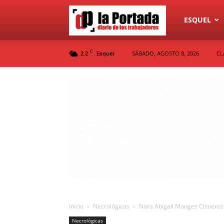
Diario
ESQUEL
C
2.2
SÁBADO, AGOSTO 8, 2026
CL
Esquel
La
Portada
Inicio
Necrológicas
Nora Abigail Monges Cisnero
Necrológicas