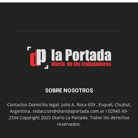
edición
de
la
Peña
Folclór
Municip
por
el
Día
del
Folclor
SOBRE NOSOTROS
Contactos Domicilio legal: Julio A. Roca 659 , Esquel, Chubut,
Argentina. redaccion@diariolaportada.com.ar I 02945 69-
2334 Copyright 2025 Diario La Portada. Todos los derechos
reservados.