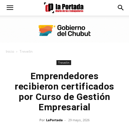
Diario
La
Inicio
Trevelin
Portada
Trevelin
Emprendedores
recibieron certificados
por Curso de Gestión
Empresarial
Por
LaPortada
-
29 mayo, 2026