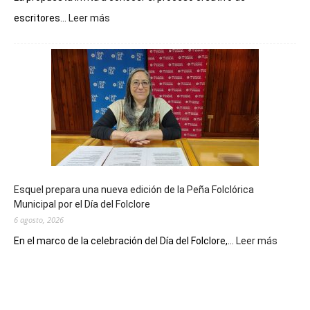
:
escritores...
Leer más
La
Biblioteca
Municipal
celebra
sus
90
años
con
un
Conversatorio
de
Esquel prepara una nueva edición de la Peña Folclórica
Escritores
Municipal por el Día del Folclore
Locales
6 agosto, 2026
:
En el marco de la celebración del Día del Folclore,...
Leer más
Esquel
prepar
una
nueva