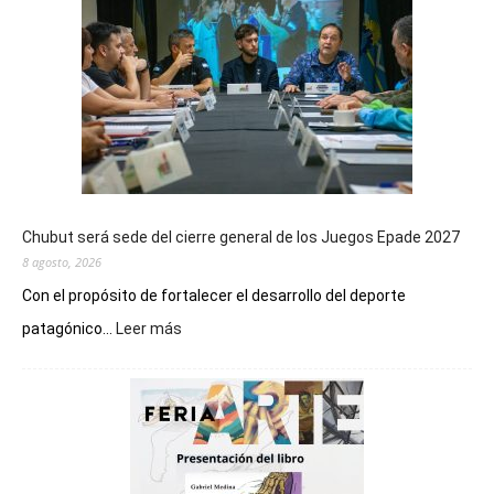
Chubut será sede del cierre general de los Juegos Epade 2027
8 agosto, 2026
Con el propósito de fortalecer el desarrollo del deporte
:
patagónico...
Leer más
Chubut
será
sede
del
cierre
general
de