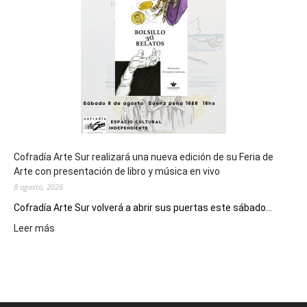
los
Juegos
Epade
2027
Cofradía Arte Sur realizará una nueva edición de su Feria de
Arte con presentación de libro y música en vivo
8 agosto, 2026
Cofradía Arte Sur volverá a abrir sus puertas este sábado...
:
Leer más
Cofradía
Arte
Sur
realizará
una