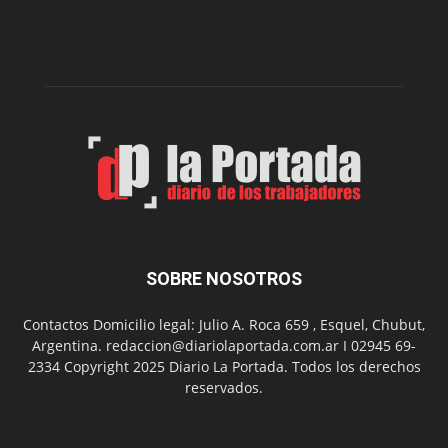
nueva
edición
de
su
Feria
de
Arte
con
presentación
de
libro
y
música
SOBRE NOSOTROS
en
vivo
Contactos Domicilio legal: Julio A. Roca 659 , Esquel, Chubut,
Argentina. redaccion@diariolaportada.com.ar I 02945 69-
2334 Copyright 2025 Diario La Portada. Todos los derechos
reservados.