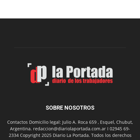
recomendaciones
para
prevenir
intoxicaciones
por
monóxido
de
carbono
SOBRE NOSOTROS
Contactos Domicilio legal: Julio A. Roca 659 , Esquel, Chubut,
Argentina. redaccion@diariolaportada.com.ar I 02945 69-
2334 Copyright 2025 Diario La Portada. Todos los derechos