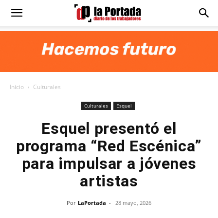
Diario
La
Inicio
Culturales
Portada
Culturales
Esquel
Esquel presentó el
programa “Red Escénica”
para impulsar a jóvenes
artistas
Por
LaPortada
-
28 mayo, 2026