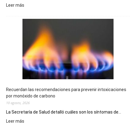
:
Leer más
El
Telebingo
Chubutense
repartió
premios
millonarios
en
toda
la
provincia
Recuerdan las recomendaciones para prevenir intoxicaciones
por monóxido de carbono
10 agosto, 2026
La Secretaría de Salud detalló cuáles son los síntomas de...
:
Leer más
Recuerdan
las