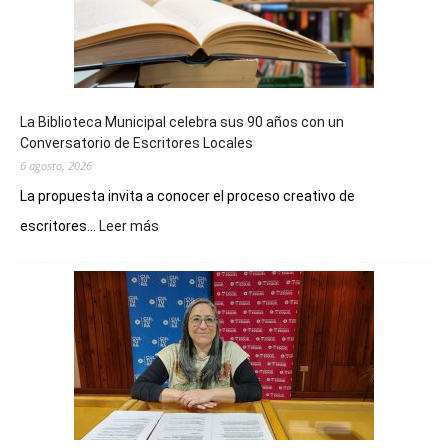
La Biblioteca Municipal celebra sus 90 años con un
Conversatorio de Escritores Locales
6 agosto, 2026
La propuesta invita a conocer el proceso creativo de
:
escritores...
Leer más
La
Biblioteca
Municipal
celebra
sus
90
años
con
un
Conversatorio