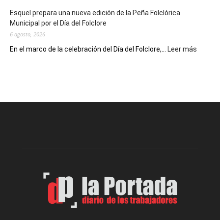
de
Esquel prepara una nueva edición de la Peña Folclórica
Escritores
Municipal por el Día del Folclore
Locales
6 agosto, 2026
:
En el marco de la celebración del Día del Folclore,...
Leer más
Esquel
prepar
una
nueva
edición
de
la
Peña
Folclór
Municip
por
el
Día
del
Folclor