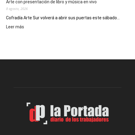
Arte con presentación de libro y música en vivo
8 agosto, 2026
Cofradía Arte Sur volverá a abrir sus puertas este sábado...
:
Leer más
Cofradía
Arte
Sur
realizará
una
nueva
edición
de
su
Feria
de
Arte
con
presentación
de
libro
y