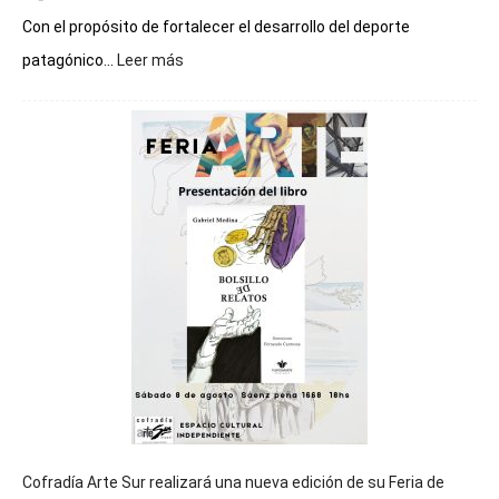
Con el propósito de fortalecer el desarrollo del deporte
:
patagónico...
Leer más
Chubut
será
sede
del
cierre
general
de
los
Juegos
Epade
2027
Cofradía Arte Sur realizará una nueva edición de su Feria de