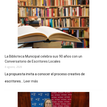
La Biblioteca Municipal celebra sus 90 años con un
Conversatorio de Escritores Locales
6 agosto, 2026
La propuesta invita a conocer el proceso creativo de
:
escritores...
Leer más
La
Biblioteca
Municipal
celebra
sus