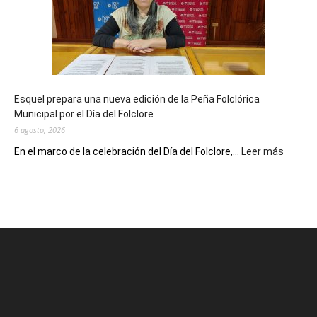
90
años
con
un
Conversatorio
de
Esquel prepara una nueva edición de la Peña Folclórica
Escritores
Municipal por el Día del Folclore
Locales
6 agosto, 2026
:
En el marco de la celebración del Día del Folclore,...
Leer más
Esquel
prepar
una
nueva
edición
de
la
Peña
Folclór
Municip
por