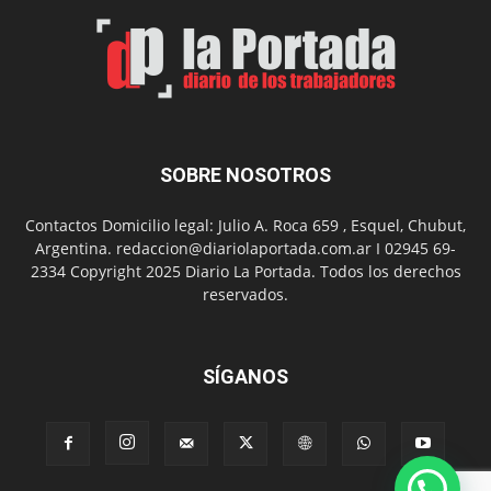
el
Día
del
Folclor
SOBRE NOSOTROS
Contactos Domicilio legal: Julio A. Roca 659 , Esquel, Chubut,
Argentina. redaccion@diariolaportada.com.ar I 02945 69-
2334 Copyright 2025 Diario La Portada. Todos los derechos
reservados.
SÍGANOS