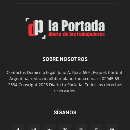
Municip
por
el
Día
del
Folclor
SOBRE NOSOTROS
Contactos Domicilio legal: Julio A. Roca 659 , Esquel, Chubut,
Argentina. redaccion@diariolaportada.com.ar I 02945 69-
2334 Copyright 2025 Diario La Portada. Todos los derechos
reservados.
SÍGANOS