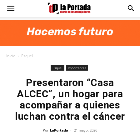
Diario
La
Inicio
Esquel
Portada
Esquel
Importantes
Presentaron “Casa
ALCEC”, un hogar para
acompañar a quienes
luchan contra el cáncer
Por
LaPortada
-
21 mayo, 2026