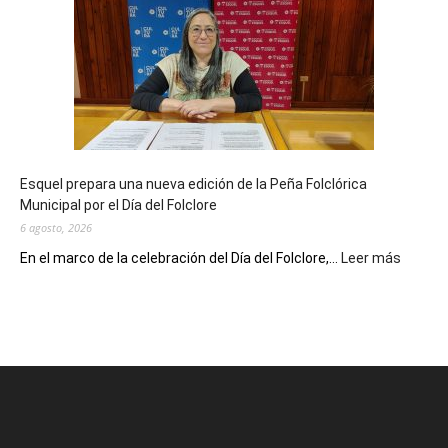
celebra
sus
90
años
con
un
Conversatorio
de
Esquel prepara una nueva edición de la Peña Folclórica
Escritores
Municipal por el Día del Folclore
Locales
6 agosto, 2026
:
En el marco de la celebración del Día del Folclore,...
Leer más
Esquel
prepar
una
nueva
edición
de
la
Peña
Folclór