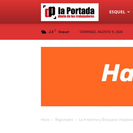
Diario
ESQUEL
C
-2.8
DOMINGO, AGOSTO 9, 2026
Esquel
La
Portada
Inicio
Regionales
La Anónima y Bosquear impulsan