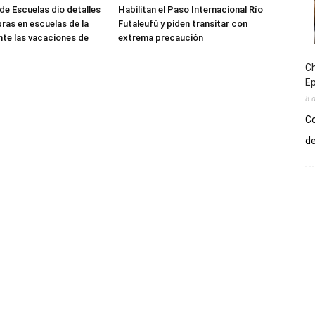
de Escuelas dio detalles
Habilitan el Paso Internacional Río
bras en escuelas de la
Futaleufú y piden transitar con
nte las vacaciones de
extrema precaución
Ch
E
8 
Co
de