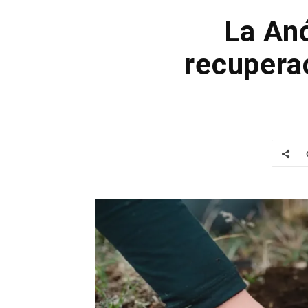
La An
recupera