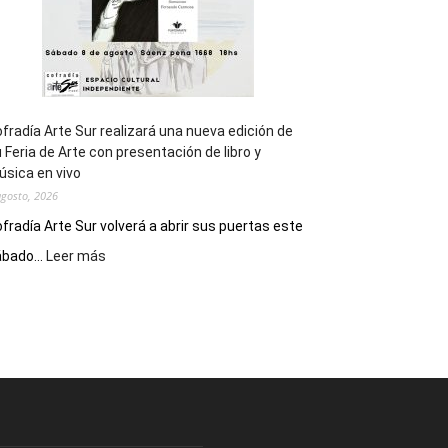
fradía Arte Sur realizará una nueva edición de
 Feria de Arte con presentación de libro y
sica en vivo
agosto, 2026
fradía Arte Sur volverá a abrir sus puertas este
:
bado...
Leer más
Cofradía
Arte
Sur
realizará
una
nueva
edición
de
su