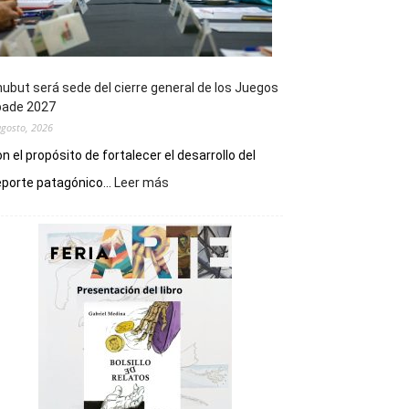
ubut será sede del cierre general de los Juegos
pade 2027
agosto, 2026
n el propósito de fortalecer el desarrollo del
:
porte patagónico...
Leer más
Chubut
será
sede
del
cierre
general
de
los
Juegos
Epade
2027