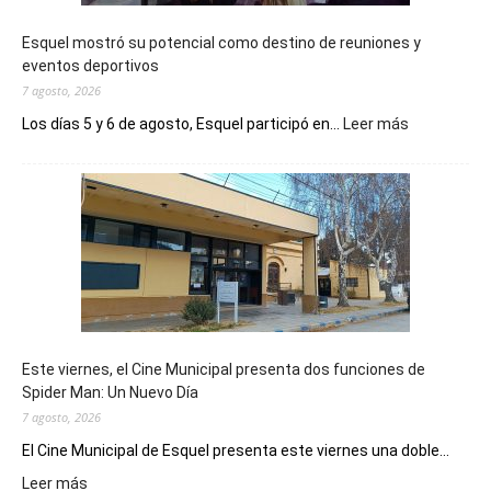
Esquel mostró su potencial como destino de reuniones y
eventos deportivos
7 agosto, 2026
:
Los días 5 y 6 de agosto, Esquel participó en...
Leer más
Esquel
mostró
su
potencial
como
destino
de
reuniones
y
eventos
Este viernes, el Cine Municipal presenta dos funciones de
deportivos
Spider Man: Un Nuevo Día
7 agosto, 2026
El Cine Municipal de Esquel presenta este viernes una doble...
:
Leer más