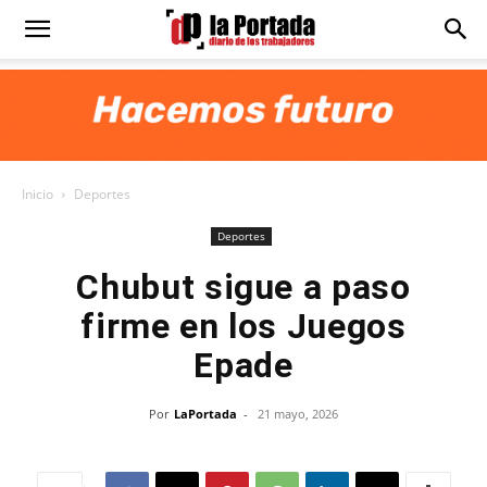
Diario
La
Inicio
Deportes
Portada
Deportes
Chubut sigue a paso
firme en los Juegos
Epade
Por
LaPortada
-
21 mayo, 2026