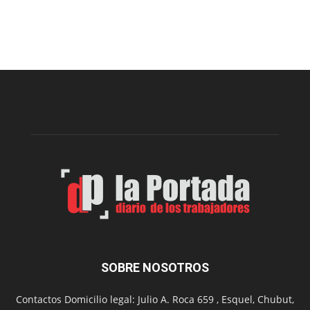
Este
viernes,
el
Cine
Municipal
presenta
dos
funciones
de
Spider
Man:
Un
Nuevo
Día
SOBRE NOSOTROS
Contactos Domicilio legal: Julio A. Roca 659 , Esquel, Chubut,