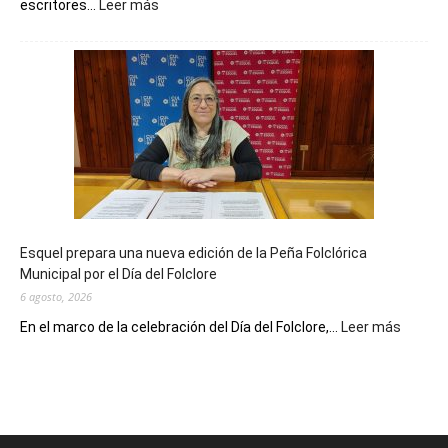
:
escritores...
Leer más
La
Biblioteca
Municipal
celebra
sus
90
años
con
un
Conversatorio
de
Esquel prepara una nueva edición de la Peña Folclórica
Escritores
Municipal por el Día del Folclore
Locales
6 agosto, 2026
:
En el marco de la celebración del Día del Folclore,...
Leer más
Esquel
prepar
una
nueva
edición