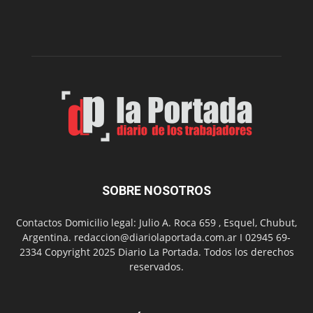
de
la
Peña
Folclór
Municip
por
el
Día
del
Folclor
SOBRE NOSOTROS
Contactos Domicilio legal: Julio A. Roca 659 , Esquel, Chubut,
Argentina. redaccion@diariolaportada.com.ar I 02945 69-
2334 Copyright 2025 Diario La Portada. Todos los derechos
reservados.