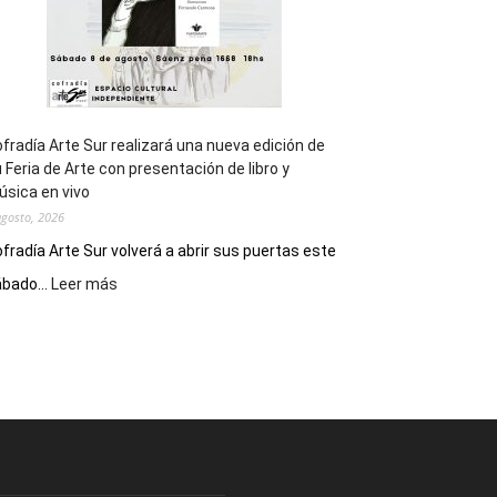
fradía Arte Sur realizará una nueva edición de
 Feria de Arte con presentación de libro y
sica en vivo
agosto, 2026
fradía Arte Sur volverá a abrir sus puertas este
:
bado...
Leer más
Cofradía
Arte
Sur
realizará
una
nueva
edición
de
su