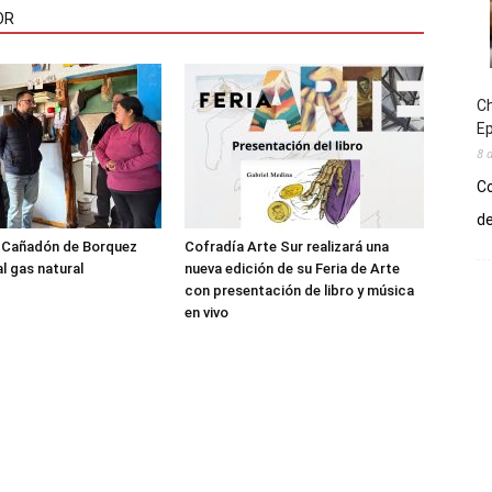
OR
Ch
E
8 
Co
de
l Cañadón de Borquez
Cofradía Arte Sur realizará una
l gas natural
nueva edición de su Feria de Arte
con presentación de libro y música
en vivo