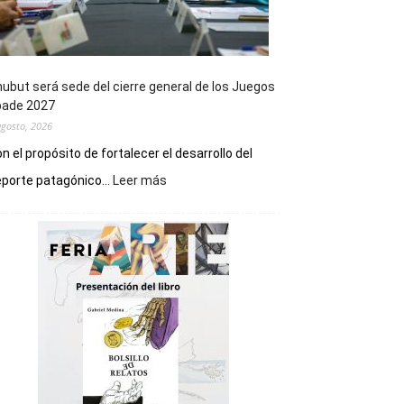
ubut será sede del cierre general de los Juegos
pade 2027
agosto, 2026
n el propósito de fortalecer el desarrollo del
:
porte patagónico...
Leer más
Chubut
será
sede
del
cierre
general
de
los
Juegos
Epade
2027