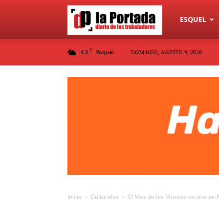
Diario
ESQUEL
C
-4.2
DOMINGO, AGOSTO 9, 2026
Esquel
La
Portada
Inicio
Culturales
El Mes de los Museos se vive en M