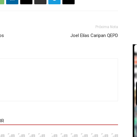
Próxima Nota
os
Joel Elías Caripan QEPD
OR