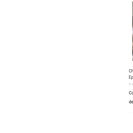
Ch
E
8 
Co
de