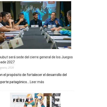
ubut será sede del cierre general de los Juegos
pade 2027
agosto, 2026
n el propósito de fortalecer el desarrollo del
:
porte patagónico...
Leer más
Chubut
será
sede
del
cierre