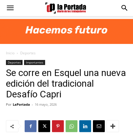
Diario
La
Inicio
Deportes
Portada
Deportes
Importantes
Se corre en Esquel una nueva
edición del tradicional
Desafío Capri
Por
LaPortada
-
16 mayo, 2026