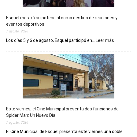
Esquel mostró su potencial como destino de reuniones y
eventos deportivos
7 agosto, 2026
:
Los días 5 y 6 de agosto, Esquel participó en...
Leer más
Esquel
mostró
su
potencial
como
destino
de
reuniones
y
eventos
Este viernes, el Cine Municipal presenta dos funciones de
deportivos
Spider Man: Un Nuevo Día
7 agosto, 2026
El Cine Municipal de Esquel presenta este viernes una doble...