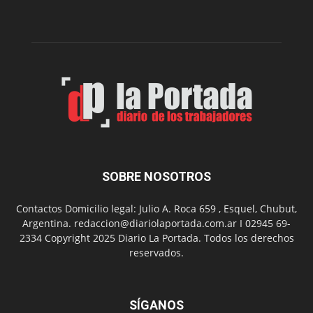
edición
de
su
Feria
de
Arte
con
presentación
de
libro
y
música
SOBRE NOSOTROS
en
vivo
Contactos Domicilio legal: Julio A. Roca 659 , Esquel, Chubut,
Argentina. redaccion@diariolaportada.com.ar I 02945 69-
2334 Copyright 2025 Diario La Portada. Todos los derechos
reservados.
SÍGANOS