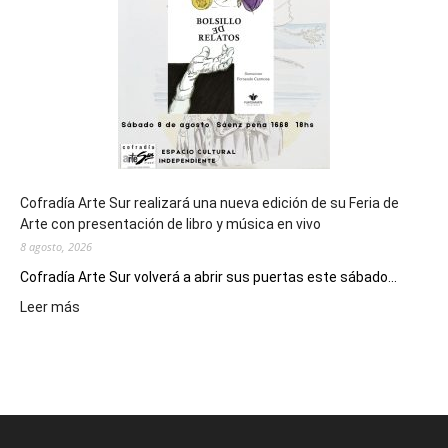
Juegos
Epade
2027
Cofradía Arte Sur realizará una nueva edición de su Feria de
Arte con presentación de libro y música en vivo
8 agosto, 2026
Cofradía Arte Sur volverá a abrir sus puertas este sábado...
:
Leer más
Cofradía
Arte
Sur
realizará
una
nueva