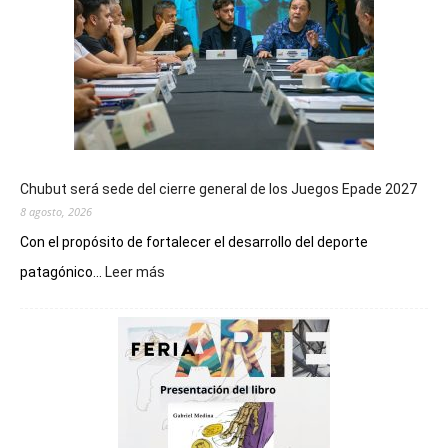
Chubut será sede del cierre general de los Juegos Epade 2027
8 agosto, 2026
Con el propósito de fortalecer el desarrollo del deporte
:
patagónico...
Leer más
Chubut
será
sede
del
cierre
general
de
los