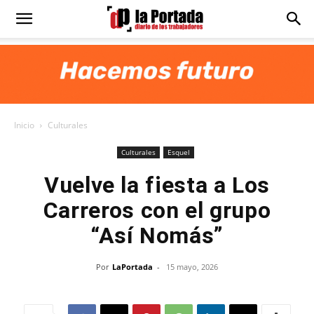
Diario
La
Inicio
Culturales
Portada
Culturales
Esquel
Vuelve la fiesta a Los
Carreros con el grupo
“Así Nomás”
Por
LaPortada
-
15 mayo, 2026