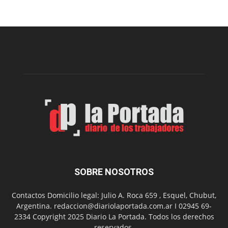
una
nueva
edición
de
la
Peña
Folclór
Municip
por
el
Día
del
Folclor
SOBRE NOSOTROS
Contactos Domicilio legal: Julio A. Roca 659 , Esquel, Chubut,
Argentina. redaccion@diariolaportada.com.ar I 02945 69-
2334 Copyright 2025 Diario La Portada. Todos los derechos
reservados.