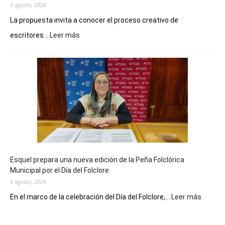
6 agosto, 2026
La propuesta invita a conocer el proceso creativo de
:
escritores...
Leer más
La
Biblioteca
Municipal
celebra
sus
90
años
con
un
Conversatorio
de
Esquel prepara una nueva edición de la Peña Folclórica
Escritores
Municipal por el Día del Folclore
Locales
6 agosto, 2026
:
En el marco de la celebración del Día del Folclore,...
Leer más
Esquel
prepar