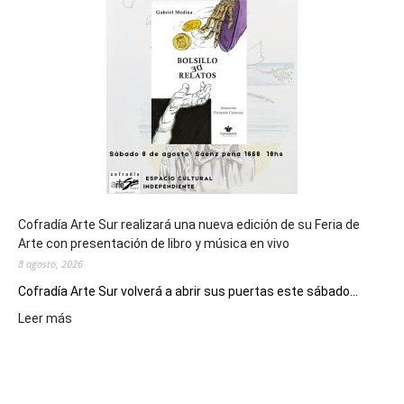
de
los
Juegos
Epade
2027
Cofradía Arte Sur realizará una nueva edición de su Feria de
Arte con presentación de libro y música en vivo
8 agosto, 2026
Cofradía Arte Sur volverá a abrir sus puertas este sábado...
:
Leer más
Cofradía
Arte
Sur
realizará