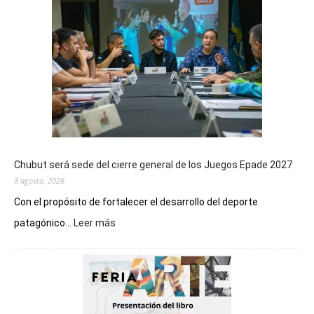
Chubut será sede del cierre general de los Juegos Epade 2027
8 agosto, 2026
Con el propósito de fortalecer el desarrollo del deporte
:
patagónico...
Leer más
Chubut
será
sede
del
cierre
general