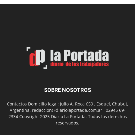
una
nueva
edición
de
su
Feria
de
Arte
con
presentación
de
libro
y
música
SOBRE NOSOTROS
en
vivo
Contactos Domicilio legal: Julio A. Roca 659 , Esquel, Chubut,
Argentina. redaccion@diariolaportada.com.ar I 02945 69-
2334 Copyright 2025 Diario La Portada. Todos los derechos
reservados.