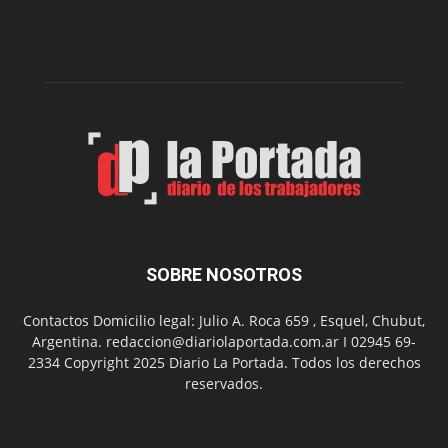
de
la
Peña
Folclór
Municip
por
el
Día
del
Folclor
SOBRE NOSOTROS
Contactos Domicilio legal: Julio A. Roca 659 , Esquel, Chubut,
Argentina. redaccion@diariolaportada.com.ar I 02945 69-
2334 Copyright 2025 Diario La Portada. Todos los derechos
reservados.