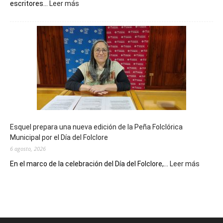
:
escritores...
Leer más
La
Biblioteca
Municipal
celebra
sus
90
años
con
un
Conversatorio
de
Esquel prepara una nueva edición de la Peña Folclórica
Escritores
Municipal por el Día del Folclore
Locales
6 agosto, 2026
:
En el marco de la celebración del Día del Folclore,...
Leer más
Esquel
prepar
una
nueva
edición