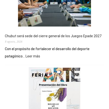
Chubut será sede del cierre general de los Juegos Epade 2027
8 agosto, 2026
Con el propósito de fortalecer el desarrollo del deporte
:
patagónico...
Leer más
Chubut
será
sede
del
cierre
general
de
los
Juegos
Epade