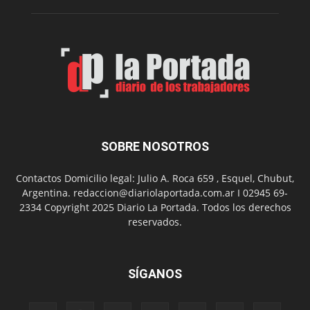
su
Feria
de
Arte
con
presentación
de
libro
y
música
SOBRE NOSOTROS
en
vivo
Contactos Domicilio legal: Julio A. Roca 659 , Esquel, Chubut,
Argentina. redaccion@diariolaportada.com.ar I 02945 69-
2334 Copyright 2025 Diario La Portada. Todos los derechos
reservados.
SÍGANOS