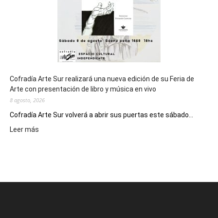
2027
Cofradía Arte Sur realizará una nueva edición de su Feria de
Arte con presentación de libro y música en vivo
8 agosto, 2026
Cofradía Arte Sur volverá a abrir sus puertas este sábado...
:
Leer más
Cofradía
Arte
Sur
realizará
una
nueva
edición
de