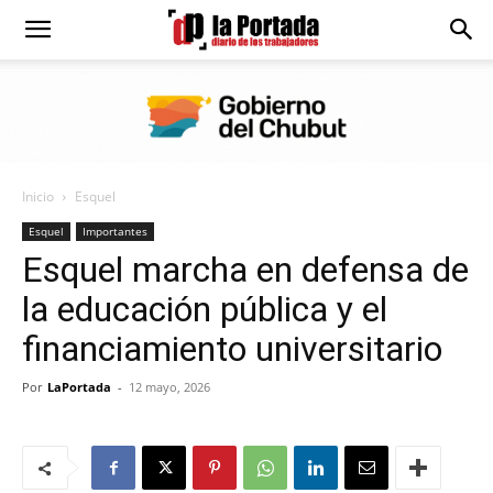
Diario
La
Inicio
Esquel
Portada
Esquel
Importantes
Esquel marcha en defensa de
la educación pública y el
financiamiento universitario
Por
LaPortada
-
12 mayo, 2026