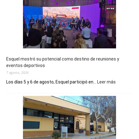
Esquel mostró su potencial como destino de reuniones y
eventos deportivos
7 agosto, 2026
:
Los días 5 y 6 de agosto, Esquel participó en...
Leer más
Esquel
mostró
su
potencial
como
destino
de
reuniones