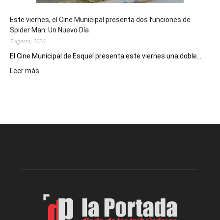
y
eventos
Este viernes, el Cine Municipal presenta dos funciones de
deportivos
Spider Man: Un Nuevo Día
7 agosto, 2026
El Cine Municipal de Esquel presenta este viernes una doble...
:
Leer más
Este
viernes,
el
Cine
Municipal
presenta
dos
funciones
de
Spider
Man:
Un
Nuevo
Día