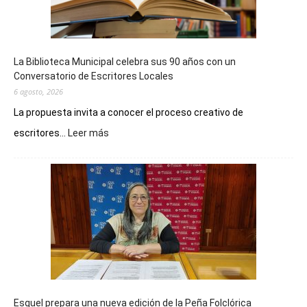
La Biblioteca Municipal celebra sus 90 años con un
Conversatorio de Escritores Locales
6 agosto, 2026
La propuesta invita a conocer el proceso creativo de
:
escritores...
Leer más
La
Biblioteca
Municipal
celebra
sus
90
años
con
un
Conversatorio
de
Esquel prepara una nueva edición de la Peña Folclórica
Escritores