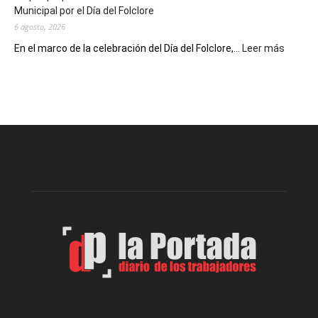
Municipal por el Día del Folclore
Locales
6 agosto, 2026
:
En el marco de la celebración del Día del Folclore,...
Leer más
Esquel
prepar
una
nueva
edición
de
la
Peña
Folclór
Municip
por
el
Día
del
Folclor