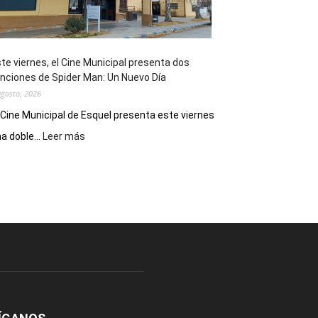
de
reuniones
y
eventos
te viernes, el Cine Municipal presenta dos
deportivos
nciones de Spider Man: Un Nuevo Día
agosto, 2026
 Cine Municipal de Esquel presenta este viernes
:
a doble...
Leer más
Este
viernes,
el
Cine
Municipal
presenta
dos
funciones
de
Spider
Man:
Un