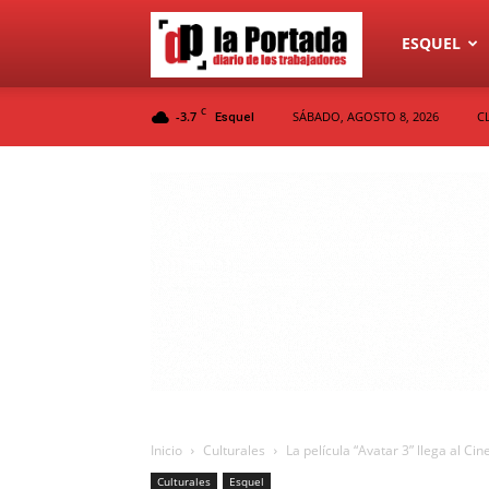
Diario
ESQUEL
C
-3.7
SÁBADO, AGOSTO 8, 2026
C
Esquel
La
Portada
Inicio
Culturales
La película “Avatar 3” llega al Ci
Culturales
Esquel