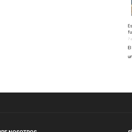
Es
fu
7 
El
un