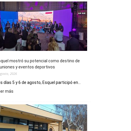
quel mostró su potencial como destino de
uniones y eventos deportivos
agosto, 2026
s días 5 y 6 de agosto, Esquel participó en...
:
eer más
Esquel
mostró
su
potencial
como
destino