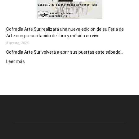
Cofradía Arte Sur realizará una nueva edición de su Feria de
Arte con presentación de libro y música en vivo
8 agosto, 2026
Cofradía Arte Sur volverá a abrir sus puertas este sábado...
:
Leer más
Cofradía
Arte
Sur
realizará
una
nueva
edición
de
su
Feria
de