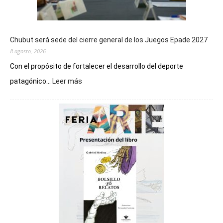
Chubut será sede del cierre general de los Juegos Epade 2027
8 agosto, 2026
Con el propósito de fortalecer el desarrollo del deporte
:
patagónico...
Leer más
Chubut
será
sede
del
cierre
general
de
los
Juegos
Epade
2027