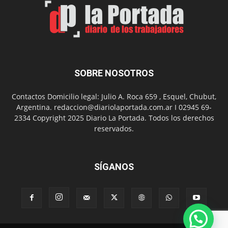
Arte
con
presentación
de
libro
y
música
SOBRE NOSOTROS
en
vivo
Contactos Domicilio legal: Julio A. Roca 659 , Esquel, Chubut,
Argentina. redaccion@diariolaportada.com.ar I 02945 69-
2334 Copyright 2025 Diario La Portada. Todos los derechos
reservados.
SÍGANOS