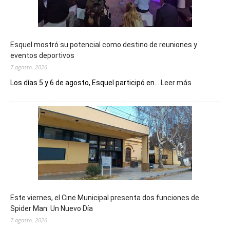
Esquel mostró su potencial como destino de reuniones y
eventos deportivos
7 agosto, 2026
:
Los días 5 y 6 de agosto, Esquel participó en...
Leer más
Esquel
mostró
su
potencial
como
destino
de
reuniones
y
eventos
Este viernes, el Cine Municipal presenta dos funciones de
deportivos
Spider Man: Un Nuevo Día
7 agosto, 2026