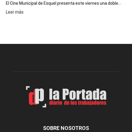
El Cine Municipal de Esquel presenta este viernes una doble...
:
Leer más
Este
viernes,
el
Cine
Municipal
presenta
dos
funciones
de
Spider
Man:
Un
Nuevo
Día
SOBRE NOSOTROS