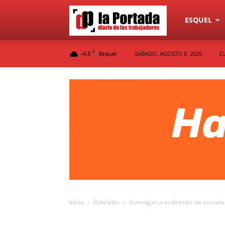
Diario
ESQUEL
C
-4.3
SÁBADO, AGOSTO 8, 2026
C
Esquel
La
Portada
Inicio
Policiales
Investigan a exdirector de escuela