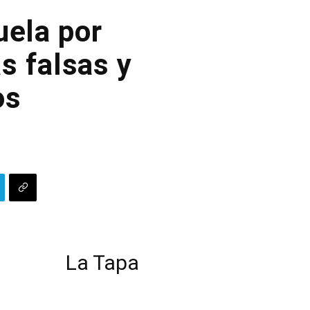
uela por
s falsas y
os
La Tapa