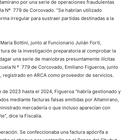
ltamirano por una serie de operaciones fraudulentas
la Nº 779 de Corcovado. “Se habrían utilizado
rma irregular para sustraer partidas destinadas a la
 Maria Bottini, junto al Funcionario Julián Forti,
rtura de la investigación preparatoria al comprobar la
ndagar una serie de maniobras presuntamente ilícitas
scuela N º 779 de Corcovado, Emiliano Figueroa, junto
o, registrado en ARCA como proveedor de servicios.
o de 2023 hasta el 2024, Figueroa “habría gestionado y
os mediante facturas falsas emitidas por Altamirano,
inistrado mercadería o que incluso aparecían con
e”, dice la Fiscalía.
eración. Se confeccionaba una factura apócrifa a