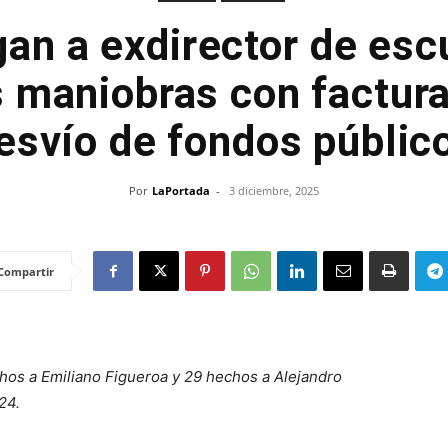
gan a exdirector de esc
 maniobras con factura
esvío de fondos públic
Por
LaPortada
-
3 diciembre, 2025
Compartir
echos a Emiliano Figueroa y 29 hechos a Alejandro
24.