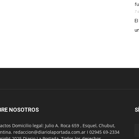
fu
7 
El
un
BRE NOSOTROS
S
actos Domicilio legal: Julio A. Roca 659 , Esquel, Chubut,
ntina. redaccion@diariolaportada.com.ar I 02945 69-2334
right 2025 Diario La Portada. Todos los derechos