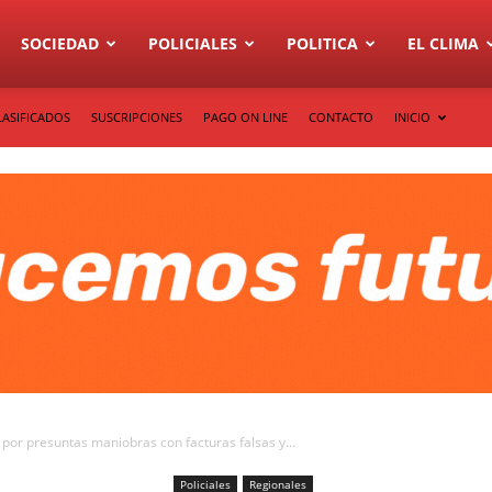
SOCIEDAD
POLICIALES
POLITICA
EL CLIMA
LASIFICADOS
SUSCRIPCIONES
PAGO ON LINE
CONTACTO
INICIO
 por presuntas maniobras con facturas falsas y...
Policiales
Regionales