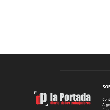
SO
Cont
Arge
Copy