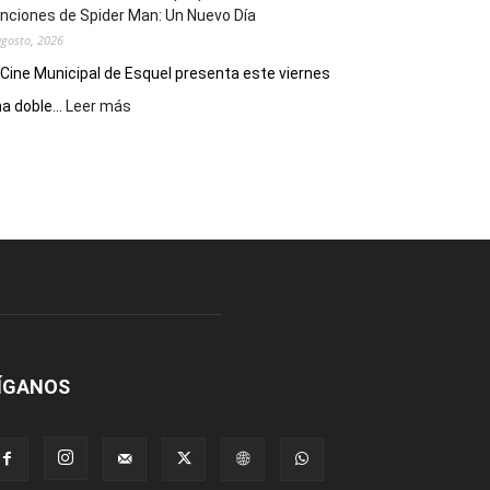
nciones de Spider Man: Un Nuevo Día
agosto, 2026
 Cine Municipal de Esquel presenta este viernes
:
a doble...
Leer más
Este
viernes,
el
Cine
Municipal
presenta
dos
funciones
de
Spider
Man:
Un
ÍGANOS
Nuevo
Día