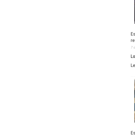
Es
re
7 
Lo
L
Es