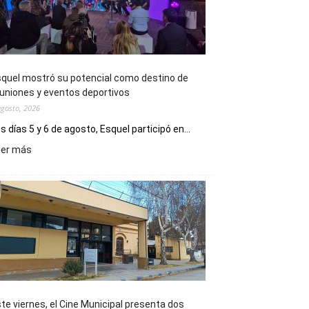
quel mostró su potencial como destino de
uniones y eventos deportivos
agosto, 2026
s días 5 y 6 de agosto, Esquel participó en...
:
eer más
Esquel
mostró
su
potencial
como
destino
de
reuniones
y
eventos
te viernes, el Cine Municipal presenta dos
deportivos